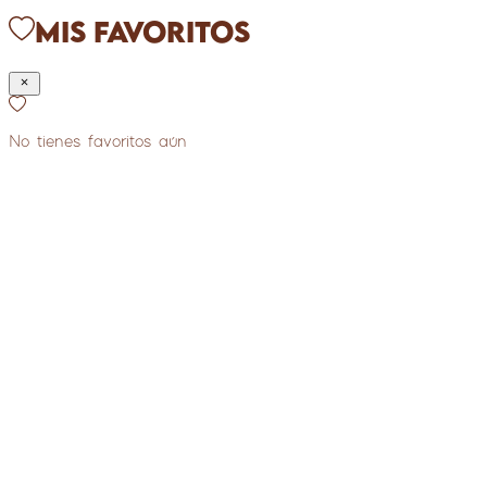
Mis Favoritos
No tienes favoritos aún