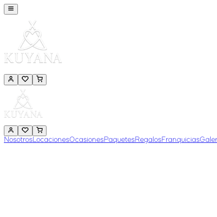
Nosotros
Locaciones
Ocasiones
Paquetes
Regalos
Franquicias
Galer