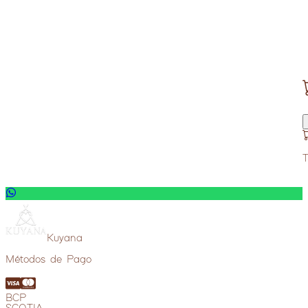
T
Kuyana
Métodos de Pago
BCP