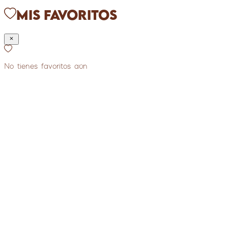
Mis Favoritos
No tienes favoritos aún
COLECCIÓN
PREMIUM
REVELACIÓN DE GÉNERO - DREAM
REVEAL
S/
660
S/
519
Ver mas
Reservar