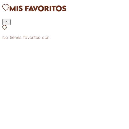
Mis Favoritos
No tienes favoritos aún