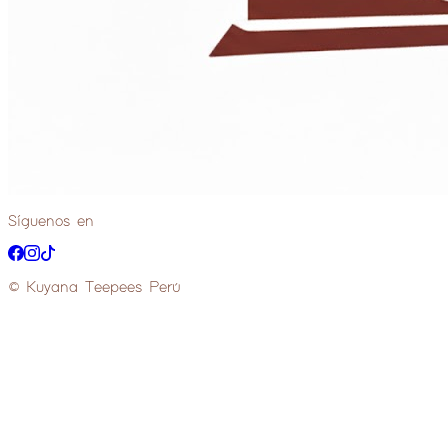
Pistachos. Crisinos para untar. Frutas: fresas y uvas verd
(Mín. 48 hs anticipo)
S/
120.00
Ver más extras
→
Síguenos en
© Kuyana Teepees Perú