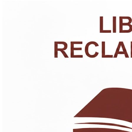
Incluye: 1 plato de sitio o individual. 1 plato grande. 1 plat
chico. 1 copa con relieve o 1 jar de vidrio. 1 servilleta de
tela. 1 set de cubiertos dorados (tenedor, cuchara, cuchar
cuchillo). En playa, un adicional de S/2 por limpieza.
S/
12.00
Tabla de bocaditos salados y
dulces (25 unidades)
Elige: Hasta 3 variedades de dulces (alfajores, orejitas,
conitos de manjar blanco, niditos de amor, biscotelas,
piononitos). Hasta 3 variedades de salados (empanadita
carne, o pollo o queso o jamón y queso, enrolladitos de 
dog).
S/
45.00
Tabla de piqueos fríos PREMIUM
(Para 2 personas)
Incluye: Bola de queso crema especial (tocino, pistachos,
arándanos deshidratados, miel). Bola de queso crema en
almíbar de pimiento. Jamón ahumado. Rosa de salamé.
Queso de orégano. Queso cheddar. Cabanossi. Pecanas.