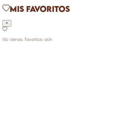
Mis Favoritos
No tienes favoritos aún