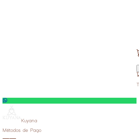
Deditos de queso
Ramos y Arreglos de flores
S/
45
(
25 personas
)
Ver más
—
Servicio de foto/video profesional
Ver mas
Reservar
Ver más
—
Set de Vajilla
Ver más
—
Ver más extras
T
Kuyana
Métodos de Pago