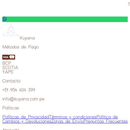
T
Ver más
—
Set de Vajilla
Ver más
—
Ver más extras
Kuyana
Métodos de Pago
BCP
SCOTIA
YAPE
Contacto
+51 954 404 399
info@kuyana.com.pe
Políticas
Políticas de Privacidad
Términos y condiciones
Política de
Cambios y Devoluciones
Zonas de Envío
Preguntas Frecuentes