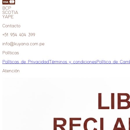
BCP
SCOTIA
YAPE
Contacto
+51 954 404 399
info@kuyana.com.pe
Políticas
Políticas de Privacidad
Términos y condiciones
Política de Cam
Atención