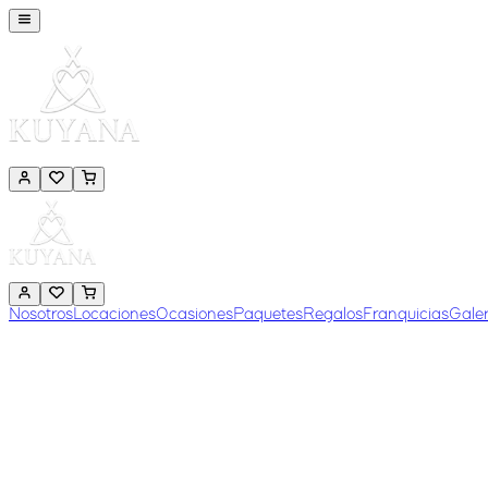
Nosotros
Locaciones
Ocasiones
Paquetes
Regalos
Franquicias
Galer