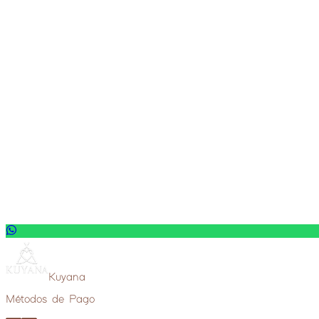
2 números metálicos HELIO 55cm + 2 
S/
130
Ver mas
Reservar
Kuyana
Métodos de Pago