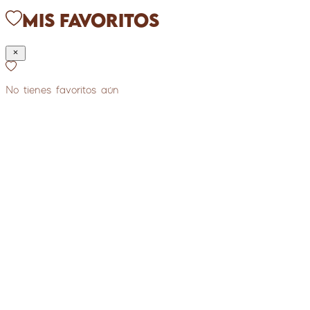
Mis Favoritos
No tienes favoritos aún
Extras
Ch
✨
✨