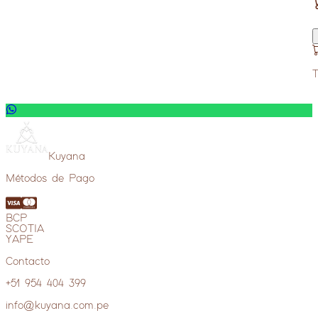
Servicio de foto/video profesional
Ver más
—
Set de Vajilla
T
Ver más
—
Ver más extras
Kuyana
Métodos de Pago
BCP
SCOTIA
YAPE
Contacto
+51 954 404 399
info@kuyana.com.pe