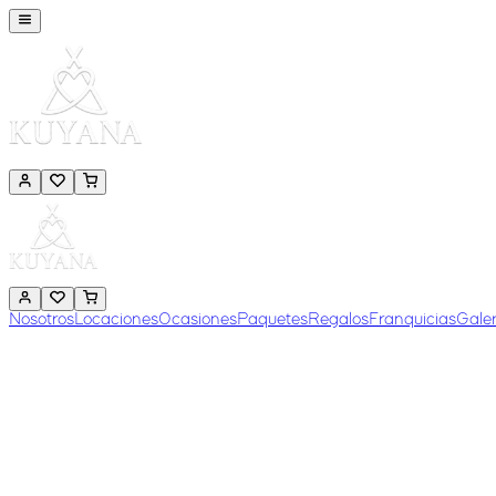
Nosotros
Locaciones
Ocasiones
Paquetes
Regalos
Franquicias
Galer