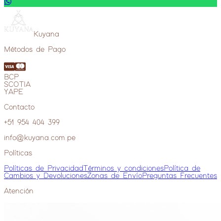
Set de Vajilla
Ver más
—
Kuyana
Ver más extras
Métodos de Pago
BCP
SCOTIA
YAPE
Contacto
+51 954 404 399
info@kuyana.com.pe
Políticas
Políticas de Privacidad
Términos y condiciones
Política de
Cambios y Devoluciones
Zonas de Envío
Preguntas Frecuentes
Atención