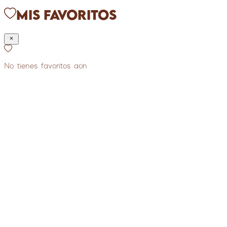
Mis Favoritos
No tienes favoritos aún