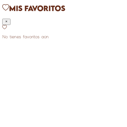
Mis Favoritos
No tienes favoritos aún