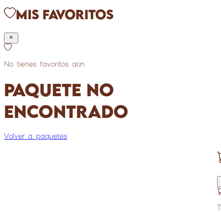
Mis Favoritos
No tienes favoritos aún
Paquete no
encontrado
Volver a paquetes
T