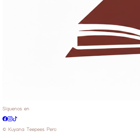
Síguenos en
© Kuyana Teepees Perú