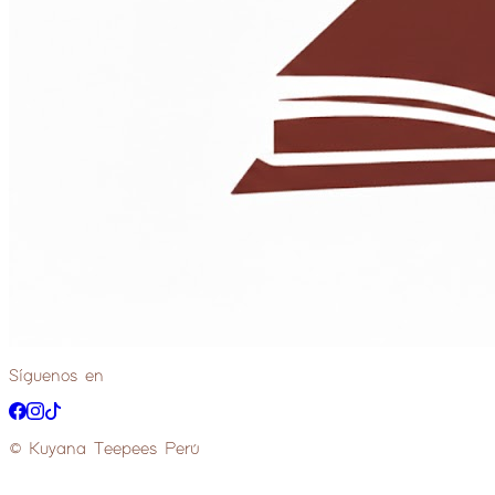
Síguenos en
© Kuyana Teepees Perú