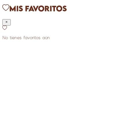
Mis Favoritos
No tienes favoritos aún