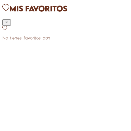
Mis Favoritos
No tienes favoritos aún