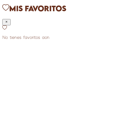
Mis Favoritos
No tienes favoritos aún