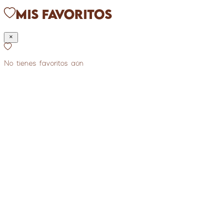
Mis Favoritos
No tienes favoritos aún