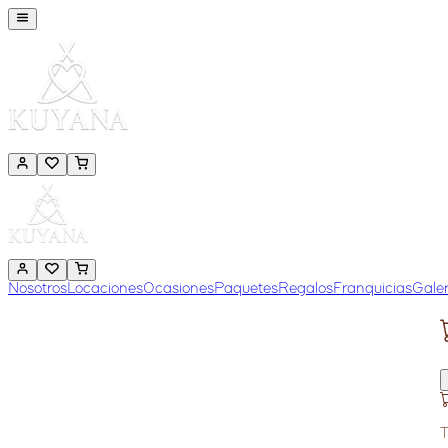
Nosotros
Locaciones
Ocasiones
Paquetes
Regalos
Franquicias
Galer
T